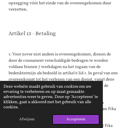
opzegging vóór het einde van de overeengekomen duur
verzetten.
Artikel 13 - Betaling
1. Voor zover niet anders is overeengekomen, dienen de
door de consument verschuldigde bedragen te worden
voldaan binnen 7 werkdagen na het ingaan van de
bedenktermijn als bedoeld in artikel 6 lid 1. In geval van een
overeenkomst tot het verlenen van een dienst, vangt deze
termijn aan nadat de consument de bevestiging van de
Deze website maakt gebruik van cookies om uw
ervaring te verbeteren en op maat gemaakte
overeenkomst heeft ontvangen.
advertenties weer te geven. Door op ‘Accepteren’ te
klikken, gaat u akkoord met het gebruik van alle
2. De consument heeft de plicht om onjuistheden in
cookies.
verstrekte of vermelde betaalgegevens onverwijld aan Fika
Gems te melden.
Afwijzen
Accepteren
3. In geval van wanbetaling van de consument heeft Fika