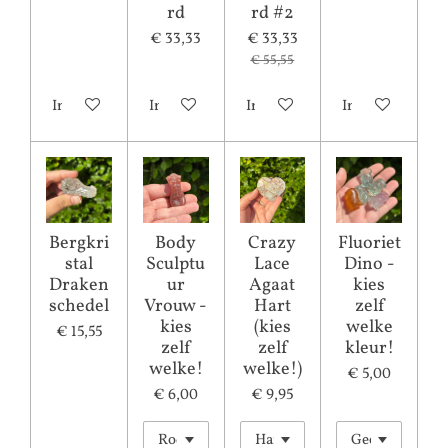
rd
rd #2
€ 33,33
€ 33,33
€ 55,55
In winkelwagen
In winkelwagen
In winkelwagen
In winkelwagen
Bergkri
Body
Crazy
Fluoriet
stal
Sculptu
Lace
Dino -
Draken
ur
Agaat
kies
schedel
Vrouw -
Hart
zelf
kies
(kies
welke
€ 15,55
zelf
zelf
kleur!
welke!
welke!)
€ 5,00
€ 6,00
€ 9,95