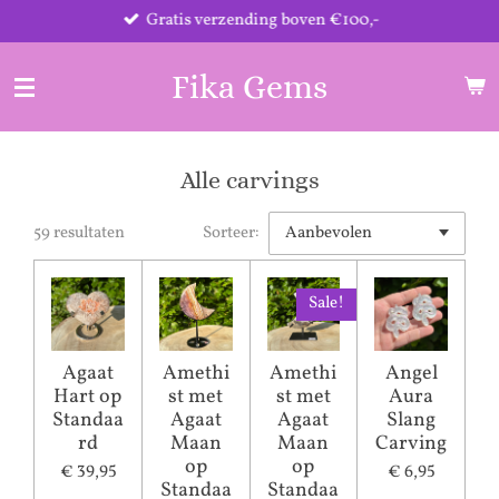
Gratis verzending boven €100,-
Ga
direct
naar
Fika Gems
de
hoofdinhoud
Alle carvings
59 resultaten
Sorteer:
Sale!
Agaat
Amethi
Amethi
Angel
Hart op
st met
st met
Aura
Standaa
Agaat
Agaat
Slang
rd
Maan
Maan
Carving
op
op
€ 39,95
€ 6,95
Standaa
Standaa