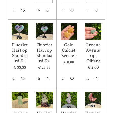
In winkelwagen
In winkelwagen
In winkelwagen
In winkelwagen
Fluoriet
Fluoriet
Gele
Groene
Hart op
Hart op
Calciet
Aventu
Standaa
Standaa
Zeester
rijn
rd #1
rd #2
Olifant
€ 8,88
€ 33,33
€ 28,88
€ 2,00
In winkelwagen
In winkelwagen
In winkelwagen
In winkelwagen