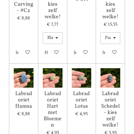
Carving
kies
kies
- #C2
zelf
zelf
welke!
welke!
€ 8,88
€ 7,77
€ 15,55
In winkelwagen
Houd mij op de hoogte
In winkelwagen
In winkelwagen
Labrad
Labrad
Labrad
Labrad
oriet
oriet
oriet
oriet
Hamsa
Hart
Lotus
Schedel
met
- kies
€ 8,88
€ 4,95
Bloeme
zelf
n
welke!
€ 4,95
€ 5,95