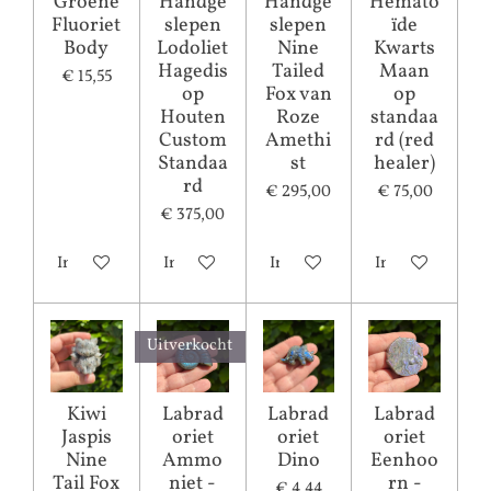
Groene
Handge
Handge
Hemato
Fluoriet
slepen
slepen
ïde
Body
Lodoliet
Nine
Kwarts
Hagedis
Tailed
Maan
€ 15,55
op
Fox van
op
Houten
Roze
standaa
Custom
Amethi
rd (red
Standaa
st
healer)
rd
€ 295,00
€ 75,00
€ 375,00
In winkelwagen
In winkelwagen
In winkelwagen
In winkelwagen
Uitverkocht
Kiwi
Labrad
Labrad
Labrad
Jaspis
oriet
oriet
oriet
Nine
Ammo
Dino
Eenhoo
Tail Fox
niet -
rn -
€ 4,44