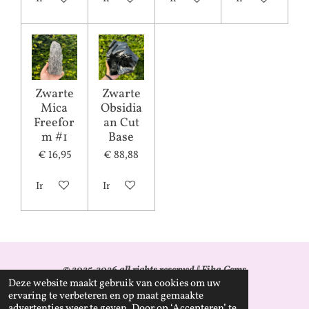
Zwarte
Zwarte
Mica
Obsidia
Freefor
an Cut
m #1
Base
€ 16,95
€ 88,88
In winkelwagen
In winkelwagen
© 2025-2026 all rights reserved || Fika Gems
Deze website maakt gebruik van cookies om uw
KvK: 96344911
ervaring te verbeteren en op maat gemaakte
advertenties weer te geven. Door op ‘Accepteren’ te