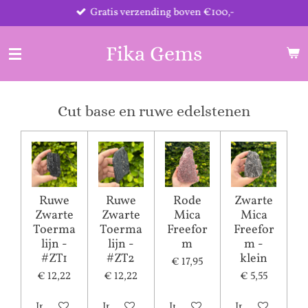
Gratis verzending boven €100,-
Ga
direct
naar
Fika Gems
de
hoofdinhoud
Cut base en ruwe edelstenen
Ruwe
Ruwe
Rode
Zwarte
Zwarte
Zwarte
Mica
Mica
Toerma
Toerma
Freefor
Freefor
lijn -
lijn -
m
m -
#ZT1
#ZT2
klein
€ 17,95
€ 12,22
€ 12,22
€ 5,55
In winkelwagen
In winkelwagen
In winkelwagen
In winkelwagen