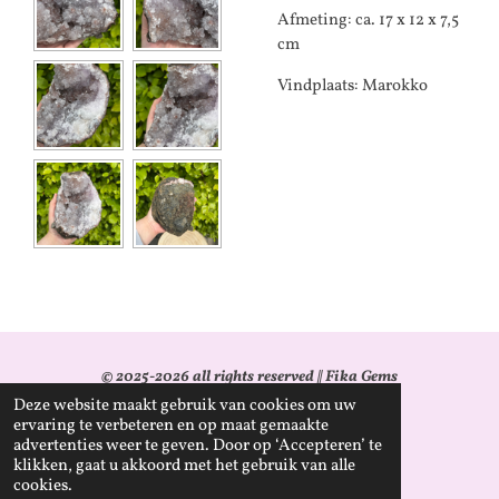
Afmeting: ca. 17 x 12 x 7,5
cm
Vindplaats: Marokko
© 2025-2026 all rights reserved || Fika Gems
Deze website maakt gebruik van cookies om uw
KvK: 96344911
ervaring te verbeteren en op maat gemaakte
advertenties weer te geven. Door op ‘Accepteren’ te
BTW-id: NL005203097B17
klikken, gaat u akkoord met het gebruik van alle
cookies.