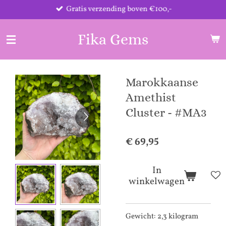
Gratis verzending boven €100,-
Ga
direct
naar
Fika Gems
de
hoofdinhoud
Marokkaanse
Amethist
Cluster - #MA3
€ 69,95
In
winkelwagen
Gewicht: 2,3 kilogram