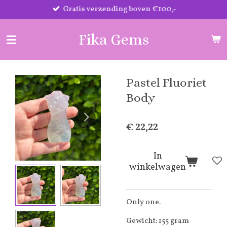
Gratis verzending boven €100,-
Ga
direct
naar
Fika Gems
de
hoofdinhoud
Pastel Fluoriet
Body
€ 22,22
In
winkelwagen
Only one.
Gewicht: 155 gram