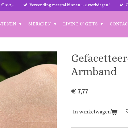
 €100,-
Verzending meestal binnen 1-2 werkdagen!
C
STENEN
SIERADEN
LIVING & GIFTS
CONTA
Gefacetteer
Armband
€ 7,77
In winkelwagen