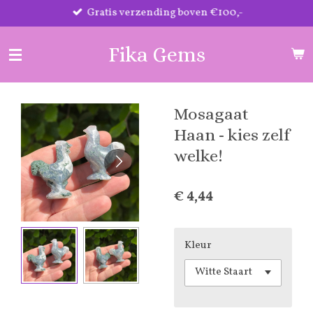
Gratis verzending boven €100,-
Ga
direct
naar
Fika Gems
de
hoofdinhoud
Mosagaat
Haan - kies zelf
welke!
€ 4,44
Kleur