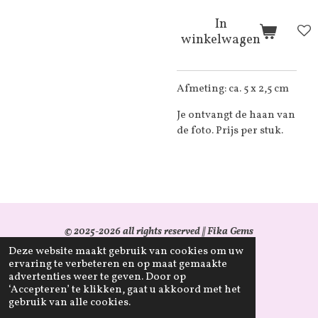
In
winkelwagen
Afmeting: ca. 5 x 2,5 cm
Je ontvangt de haan van
de foto. Prijs per stuk.
© 2025-2026 all rights reserved || Fika Gems
Deze website maakt gebruik van cookies om uw
KvK: 96344911
ervaring te verbeteren en op maat gemaakte
advertenties weer te geven. Door op
BTW-id: NL005203097B17
‘Accepteren’ te klikken, gaat u akkoord met het
gebruik van alle cookies.
Retourverzoek aanvragen