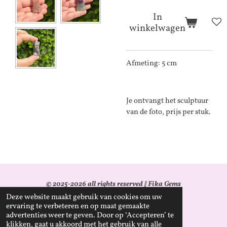
In
winkelwagen
Afmeting: 5 cm
Je ontvangt het sculptuur
van de foto, prijs per stuk.
© 2025-2026 all rights reserved || Fika Gems
Deze website maakt gebruik van cookies om uw
KvK: 96344911
ervaring te verbeteren en op maat gemaakte
advertenties weer te geven. Door op ‘Accepteren’ te
BTW-id: NL005203097B17
klikken, gaat u akkoord met het gebruik van alle