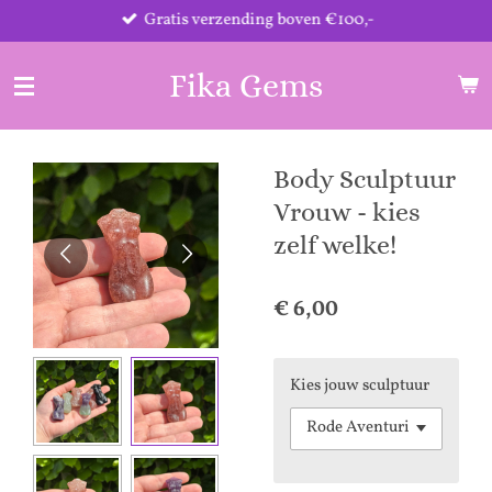
Gratis verzending boven €100,-
Ga
direct
naar
Fika Gems
de
hoofdinhoud
Body Sculptuur
Vrouw - kies
zelf welke!
€ 6,00
Kies jouw sculptuur