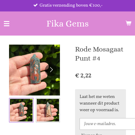
Gratis verzending boven €100,-
Ga
direct
naar
Fika Gems
de
hoofdinhoud
Rode Mosagaat
Punt #4
€ 2,22
Laat het me weten
wanneer dit product
weer op voorraad is.