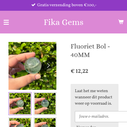
Gratis verzending boven €100,-
Ga
direct
naar
Fika Gems
de
hoofdinhoud
Fluoriet Bol -
40MM
€ 12,22
Laat het me weten
wanneer dit product
weer op voorraad is.