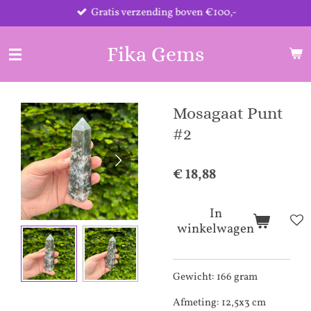
Gratis verzending boven €100,-
Ga
direct
naar
Fika Gems
de
hoofdinhoud
Mosagaat Punt
#2
€ 18,88
In
winkelwagen
Gewicht: 166 gram
Afmeting: 12,5x3 cm